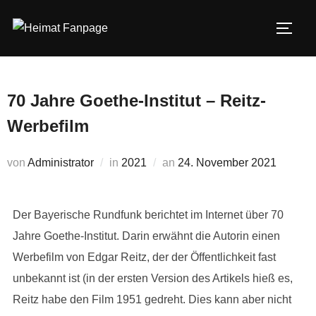
Zum
Inhalt
SEIT
springen
70 Jahre Goethe-Institut – Reitz-
Werbefilm
Veröffentlicht
von
Administrator
in
2021
an
24. November 2021
am
Der Bayerische Rundfunk berichtet im Internet über 70
Jahre Goethe-Institut. Darin erwähnt die Autorin einen
Werbefilm von Edgar Reitz, der der Öffentlichkeit fast
unbekannt ist (in der ersten Version des Artikels hieß es,
Reitz habe den Film 1951 gedreht. Dies kann aber nicht