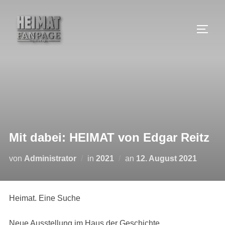
Zum
Inhalt
SEIT
springen
Mit dabei: HEIMAT von Edgar Reitz
Veröffentlicht
von
Administrator
in
2021
an
12. August 2021
am
Heimat. Eine Suche
Neue Ausstellung im Haus der Geschichte.