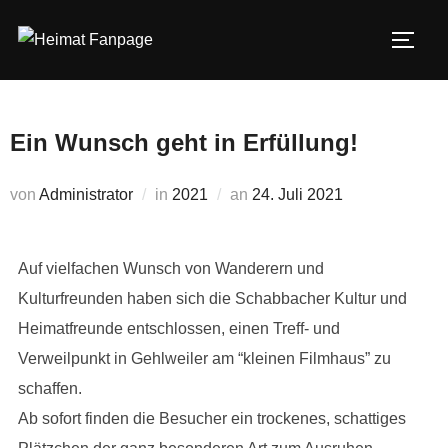
Zum
Inhalt
SEIT
springen
Ein Wunsch geht in Erfüllung!
Veröffentlicht
von
Administrator
in
2021
an
24. Juli 2021
am
Auf vielfachen Wunsch von Wanderern und
Kulturfreunden haben sich die Schabbacher Kultur und
Heimatfreunde entschlossen, einen Treff- und
Verweilpunkt in Gehlweiler am “kleinen Filmhaus” zu
schaffen.
Ab sofort finden die Besucher ein trockenes, schattiges