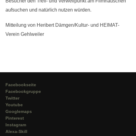
Besucher den Treff- und Verweilpunkt am Filmhäuschen
aufsuchen und natürlich nutzen würden.
Mitteilung von Heribert Dämgen/Kultur- und HEIMAT-
Verein Gehlweiler
Facebookseite
Facebookgruppe
Twitter
Youtube
Googlemaps
Pinterest
Instagram
Alexa-Skill