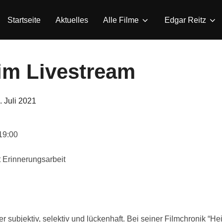
Startseite
Aktuelles
Alle Filme
Edgar Reitz
 im Livestream
eröffentlicht
. Juli 2021
am
19:00
t Erinnerungsarbeit
 subjektiv, selektiv und lückenhaft. Bei seiner Filmchronik “Hei