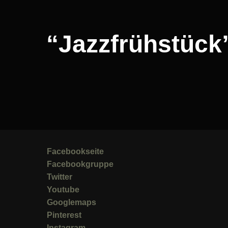
“Jazzfrühstück
Facebookseite
Facebookgruppe
Twitter
Youtube
Googlemaps
Pinterest
Instagram