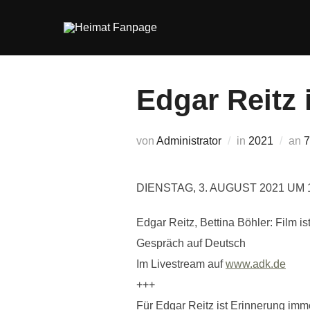
Zum
Inhalt
springen
Edgar Reitz
V
von
Administrator
in
2021
an
7
DIENSTAG, 3. AUGUST 2021 UM 
Edgar Reitz, Bettina Böhler: Film is
Gespräch auf Deutsch
Im Livestream auf
www.adk.de
+++
Für Edgar Reitz ist Erinnerung immer