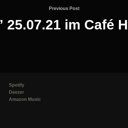
Previous
Previous Post
Post
” 25.07.21 im Café
Spotify
Deezer
Amazon Music