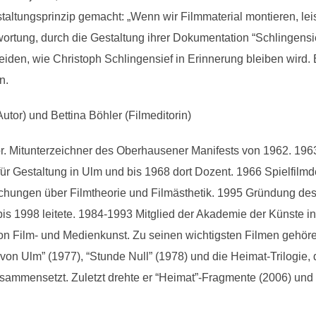
altungsprinzip gemacht: „Wenn wir Filmmaterial montieren, leist
ortung, durch die Gestaltung ihrer Dokumentation “Schlingensi
iden, wie Christoph Schlingensief in Erinnerung bleiben wird. B
n.
tor) und Bettina Böhler (Filmeditorin)
. Mitunterzeichner des Oberhausener Manifests von 1962. 1963 
r Gestaltung in Ulm und bis 1968 dort Dozent. 1966 Spielfilmdeb
ichungen über Filmtheorie und Filmästhetik. 1995 Gründung des
bis 1998 leitete. 1984-1993 Mitglied der Akademie der Künste in 
on Film- und Medienkunst. Zu seinen wichtigsten Filmen gehören
on Ulm” (1977), “Stunde Null” (1978) und die Heimat-Trilogie, d
ammensetzt. Zuletzt drehte er “Heimat”-Fragmente (2006) und 