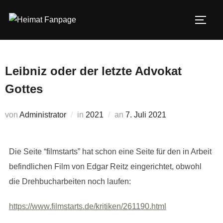
Zum
Inhalt
SEIT
springen
Leibniz oder der letzte Advokat
Gottes
Veröffentlicht
von
Administrator
in
2021
an
7. Juli 2021
am
Die Seite “filmstarts” hat schon eine Seite für den in Arbeit
befindlichen Film von Edgar Reitz eingerichtet, obwohl
die Drehbucharbeiten noch laufen:
https://www.filmstarts.de/kritiken/261190.html