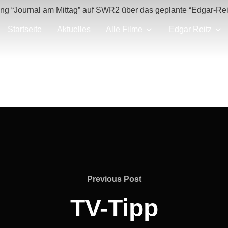
ung “Journal am Mittag” auf SWR2 über das geplante “Edgar-Rei
Startseite
Aktuelles
Alle Filme
Edgar Reitz
Previous
Previous Post
Post
TV-Tipp