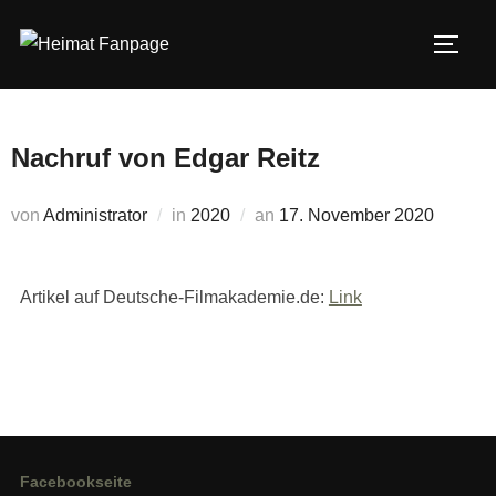
Zum
Inhalt
SEIT
springen
Nachruf von Edgar Reitz
Veröffentlicht
von
Administrator
in
2020
an
17. November 2020
am
Artikel auf Deutsche-Filmakademie.de:
Link
Facebookseite