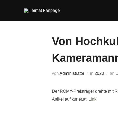
Zum
Inhalt
springen
Von Hochkul
Kameramann 
V
von
Administrator
in
2020
an
1
Der ROMY-Preisträger drehte mit Rei
Artikel auf kurier.at:
Link