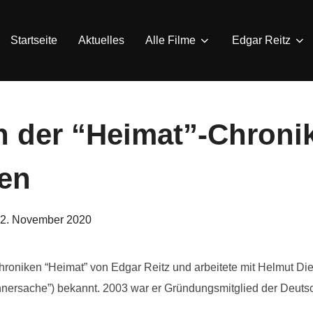
Startseite
Aktuelles
Alle Filme
Edgar Reitz
der “Heimat”-Chronik
ben
eröffentlicht
2. November 2020
am
mchroniken “Heimat” von Edgar Reitz und arbeitete mit Helmut D
nnersache”) bekannt. 2003 war er Gründungsmitglied der Deuts