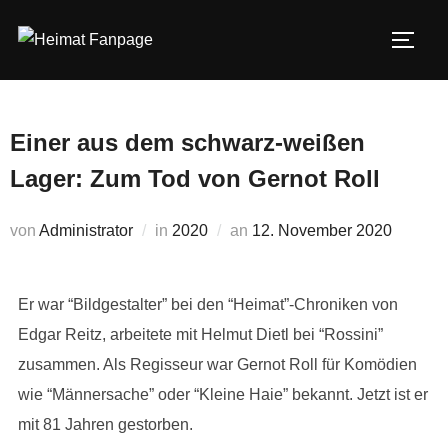
Zum
Inhalt
SEIT
springen
Einer aus dem schwarz-weißen
Lager: Zum Tod von Gernot Roll
Veröffentlicht
von
Administrator
in
2020
an
12. November 2020
am
Er war “Bildgestalter” bei den “Heimat”-Chroniken von
Edgar Reitz, arbeitete mit Helmut Dietl bei “Rossini”
zusammen. Als Regisseur war Gernot Roll für Komödien
wie “Männersache” oder “Kleine Haie” bekannt. Jetzt ist er
mit 81 Jahren gestorben.