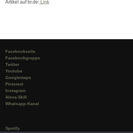
Artikel auf br.de:
Link
Facebookseite
Facebookgruppe
Twitter
Youtube
Googlemaps
Pinterest
Instagram
Alexa-Skill
Whatsapp-Kanal
Spotify