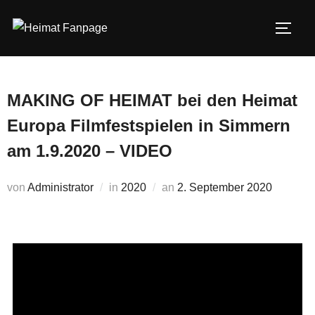
Zum
Inhalt
SEIT
springen
MAKING OF HEIMAT bei den Heimat
Europa Filmfestspielen in Simmern
am 1.9.2020 – VIDEO
Veröffentlicht
von
Administrator
in
2020
an
2. September 2020
am