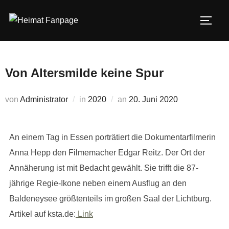
Zum
Inhalt
SEIT
springen
Von Altersmilde keine Spur
Veröffentlicht
von
Administrator
in
2020
an
20. Juni 2020
am
An einem Tag in Essen porträtiert die Dokumentarfilmerin
Anna Hepp den Filmemacher Edgar Reitz. Der Ort der
Annäherung ist mit Bedacht gewählt. Sie trifft die 87-
jährige Regie-Ikone neben einem Ausflug an den
Baldeneysee größtenteils im großen Saal der Lichtburg.
Artikel auf ksta.de:
Link