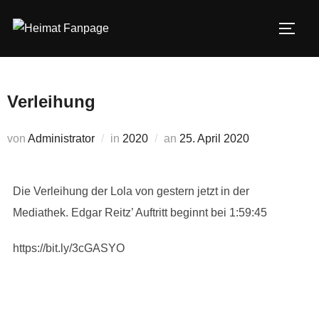
Zum
Inhalt
SEIT
springen
Verleihung
Veröffentlicht
von
Administrator
in
2020
an
25. April 2020
am
Die Verleihung der Lola von gestern jetzt in der
Mediathek. Edgar Reitz’ Auftritt beginnt bei 1:59:45
https://bit.ly/3cGASYO