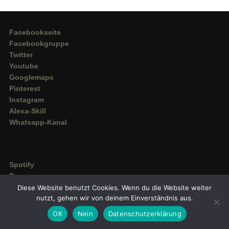
Facebookseite
Facebookgruppe
Twitter
Youtube
Googlemaps
Pinterest
Instagram
Alexa-Skill
Whatsapp-Kanal
Spotify
Deezer
Amazon Music
Diese Website benutzt Cookies. Wenn du die Website weiter
nutzt, gehen wir von deinem Einverständnis aus.
OK
Nein
Datenschutzerklärung