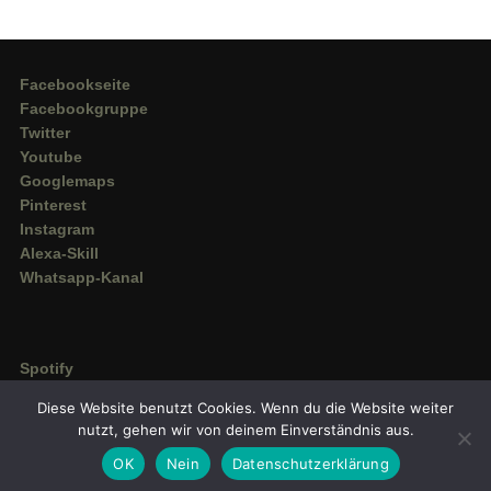
Facebookseite
Facebookgruppe
Twitter
Youtube
Googlemaps
Pinterest
Instagram
Alexa-Skill
Whatsapp-Kanal
Spotify
Deezer
Diese Website benutzt Cookies. Wenn du die Website weiter
Amazon Music
nutzt, gehen wir von deinem Einverständnis aus.
OK
Nein
Datenschutzerklärung