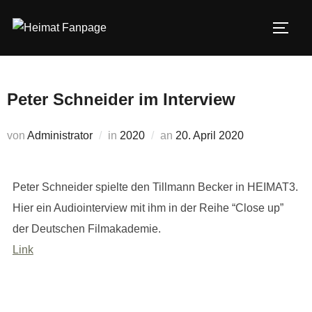
Zum
Inhalt
SEIT
springen
Peter Schneider im Interview
Veröffentlicht
von
Administrator
in
2020
an
20. April 2020
am
Peter Schneider spielte den Tillmann Becker in HEIMAT3.
Hier ein Audiointerview mit ihm in der Reihe “Close up”
der Deutschen Filmakademie.
Link