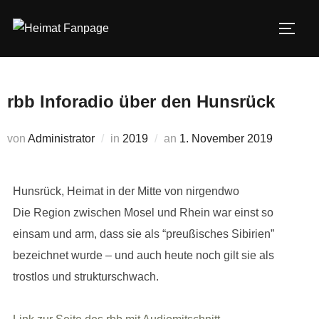
Zum
Inhalt
SEIT
springen
rbb Inforadio über den Hunsrück
Veröffentlicht
von
Administrator
in
2019
an
1. November 2019
am
Hunsrück, Heimat in der Mitte von nirgendwo
Die Region zwischen Mosel und Rhein war einst so
einsam und arm, dass sie als “preußisches Sibirien”
bezeichnet wurde – und auch heute noch gilt sie als
trostlos und strukturschwach.