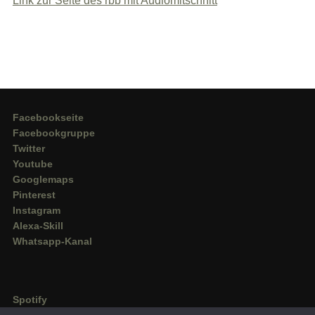
Link zur Seite des rbb mit Audiomitschnitt
Facebookseite
Facebookgruppe
Twitter
Youtube
Googlemaps
Pinterest
Instagram
Alexa-Skill
Whatsapp-Kanal
Spotify