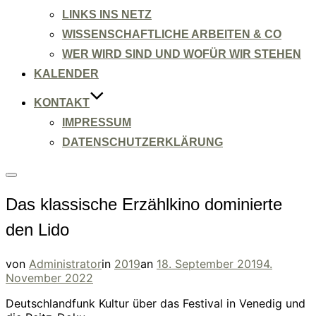
LINKS INS NETZ
WISSENSCHAFTLICHE ARBEITEN & CO
WER WIRD SIND UND WOFÜR WIR STEHEN
KALENDER
KONTAKT
IMPRESSUM
DATENSCHUTZERKLÄRUNG
Seitenleiste
&
Das klassische Erzählkino dominierte
Navigation
umschalten
den Lido
Veröffentlicht
von
Administrator
in
2019
an
18. September 2019
4.
am
November 2022
Deutschlandfunk Kultur über das Festival in Venedig und