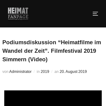
Zum
Inhalt
SEIT
springen
Podiumsdiskussion “Heimatfilme im
Wandel der Zeit”. Filmfestival 2019
Simmern (Video)
Veröffentlicht
von
Administrator
in
2019
an
20. August 2019
am