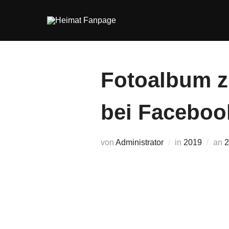
Zum
Inhalt
springen
Fotoalbum z
bei Faceboo
V
von
Administrator
in
2019
an
2