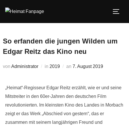
Zum
Inhalt
SEIT
springen
So erfanden die jungen Wilden um
Edgar Reitz das Kino neu
Veröffentlicht
von
Administrator
in
2019
an
7. August 2019
am
„Heimat“-Regisseur Edgar Reitz erzählt, wie er und seine
Mitstreiter in den 60er-Jahren den deutschen Film
revolutionierten. Im kleinsten Kino des Landes in Morbach
zeigt er das Werk „Abschied von gestern“, das er
zusammen mit seinem langjährigen Freund und