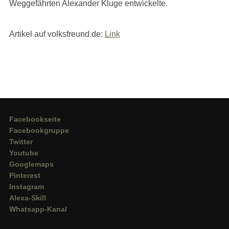
Weggefährten Alexander Kluge entwickelte.
Artikel auf volksfreund.de:
Link
Facebookseite
Facebookgruppe
Twitter
Youtube
Googlemaps
Pinterest
Instagram
Alexa-Skill
Whatsapp-Kanal