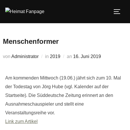
Zum
Inhalt
SEIT
springen
Menschenformer
Veröffentlicht
von
Administrator
in
2019
an
16. Juni 2019
am
Am kommenden Mittwoch (19.06.) jährt sich zum 10. Mal
der Todestag von Jörg Hube (vgl. Kalender auf der
Startseite). Die Süddeutsche Zeitung erinnert an den
Ausnahmeschauspieler und stellt eine
Veranstaltungsreihe vor.
Link zum Artikel