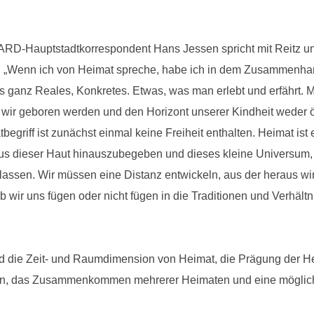
e ARD-Hauptstadtkorrespondent Hans Jessen spricht mit Reitz u
zu: „Wenn ich von Heimat spreche, habe ich in dem Zusammenha
 ganz Reales, Konkretes. Etwas, was man erlebt und erfährt. M
 wir geboren werden und den Horizont unserer Kindheit weder ört
egriff ist zunächst einmal keine Freiheit enthalten. Heimat ist
h aus dieser Haut hinauszubegeben und dieses kleine Universum
rlassen. Wir müssen eine Distanz entwickeln, aus der heraus wi
ob wir uns fügen oder nicht fügen in die Traditionen und Verhäl
d die Zeit- und Raumdimension von Heimat, die Prägung der H
gen, das Zusammenkommen mehrerer Heimaten und eine mögliche