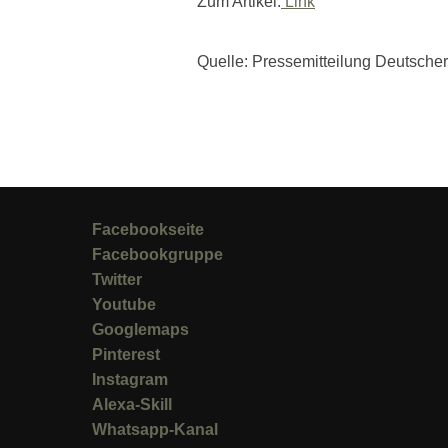
Zum Artikel:
Link
Quelle: Pressemitteilung Deutscher 
Facebookseite
Facebookgruppe
Twitter
Youtube
Googlemaps
Pinterest
Instagram
Alexa-Skill
Whatsapp-Kanal