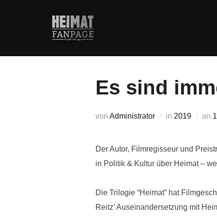
Zum
Inhalt
springen
Es sind imm
V
von
Administrator
in
2019
an
1
Der Autor, Filmregisseur und Preis
in Politik & Kultur über Heimat – w
Die Trilogie “Heimat” hat Filmgesc
Reitz’ Auseinandersetzung mit Hei