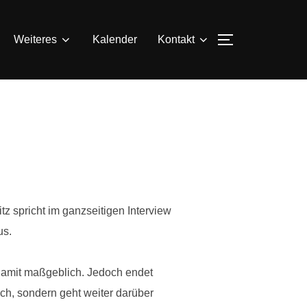
SEITENLEIS
Weiteres
Kalender
Kontakt
z spricht im ganzseitigen Interview
us.
 damit maßgeblich. Jedoch endet
ch, sondern geht weiter darüber