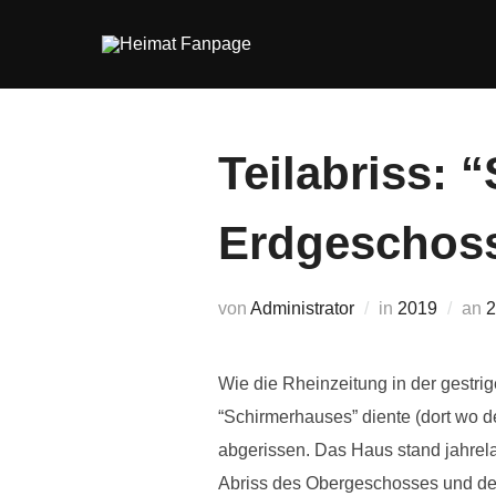
Zum
Inhalt
springen
Teilabriss: 
Erdgeschos
V
von
Administrator
in
2019
an
2
Wie die Rheinzeitung in der gestri
“Schirmerhauses” diente (dort wo 
abgerissen. Das Haus stand jahrel
Abriss des Obergeschosses und de