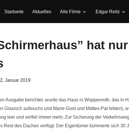
Startseite
Aktuelles
Alle Filme
Edgar Reitz
“Schirmerhaus” hat nu
s
eröffentlicht
2. Januar 2019
am
gen Ausgabe berichtet, wurde das Haus in Woppenroth, das in H
der Glasisch aufwuchs und Marie-Goot und Mättes-Pat lebten), 
ang leer und verfiel immer mehr. Zur Sicherung der Verkehrsw
s Rest des Daches verfügt. Der Eigentümer kümmerte sich 30 