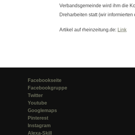
Verbandsgemeinde wird ihm die Kos
Dreharbeiten statt (wir informierten
Artikel auf rheinzeitung.de:
Link
Facebookseite
Facebookgruppe
Twitter
Youtube
Googlemaps
Pinterest
Instagram
Alexa-Skill