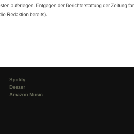
ten auferlegen. Entgegen der Berichterstattung der Zeitung fa
 die Redaktion bereits).
Spotify
Deezer
Amazon Music