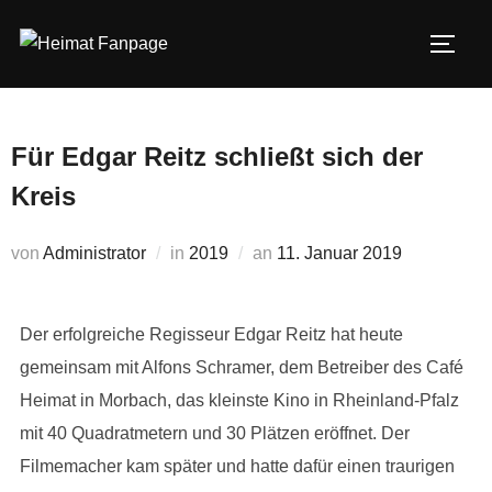
Zum
Inhalt
SEIT
springen
Für Edgar Reitz schließt sich der
Kreis
Veröffentlicht
von
Administrator
in
2019
an
11. Januar 2019
am
Der erfolgreiche Regisseur Edgar Reitz hat heute
gemeinsam mit Alfons Schramer, dem Betreiber des Café
Heimat in Morbach, das kleinste Kino in Rheinland-Pfalz
mit 40 Quadratmetern und 30 Plätzen eröffnet. Der
Filmemacher kam später und hatte dafür einen traurigen