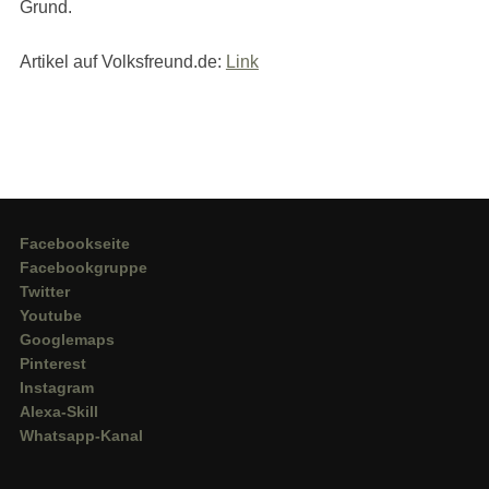
Grund.
Artikel auf Volksfreund.de:
Link
Facebookseite
Facebookgruppe
Twitter
Youtube
Googlemaps
Pinterest
Instagram
Alexa-Skill
Whatsapp-Kanal