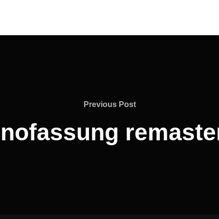
Previous
Previous Post
Post
nofassung remaster