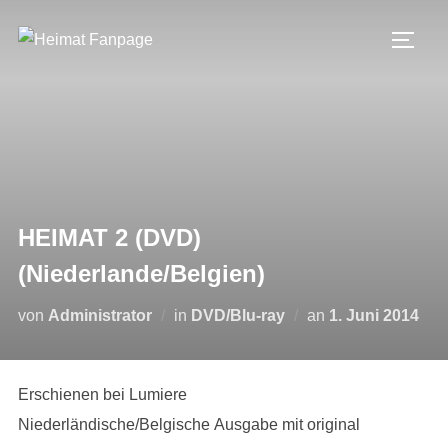
Zum
Inhalt
SEIT
springen
HEIMAT 2 (DVD)
(Niederlande/Belgien)
Veröffentlicht
von
Administrator
in
DVD/Blu-ray
an
1. Juni 2014
am
Erschienen bei Lumiere
Niederländische/Belgische Ausgabe mit original