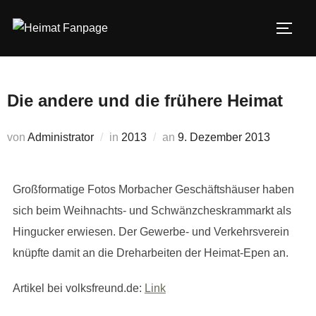
Zum
Inhalt
SEIT
springen
Die andere und die frühere Heimat
Veröffentlicht
von
Administrator
in
2013
an
9. Dezember 2013
am
Großformatige Fotos Morbacher Geschäftshäuser haben
sich beim Weihnachts- und Schwänzcheskrammarkt als
Hingucker erwiesen. Der Gewerbe- und Verkehrsverein
knüpfte damit an die Dreharbeiten der Heimat-Epen an.
Artikel bei volksfreund.de:
Link