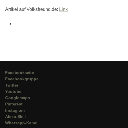
Artikel auf Volksfreund.de:
Link
Facebookseite
Facebookgruppe
Twitter
Youtube
Googlemaps
Pinterest
Instagram
Alexa-Skill
Whatsapp-Kanal