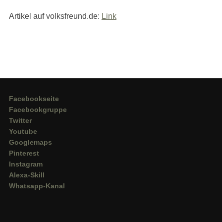
Artikel auf volksfreund.de:
Link
Facebookseite
Facebookgruppe
Twitter
Youtube
Googlemaps
Pinterest
Instagram
Alexa-Skill
Whatsapp-Kanal