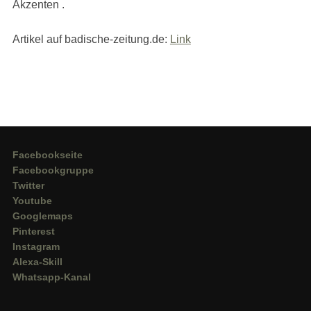
Akzenten .
Artikel auf badische-zeitung.de:
Link
Facebookseite
Facebookgruppe
Twitter
Youtube
Googlemaps
Pinterest
Instagram
Alexa-Skill
Whatsapp-Kanal