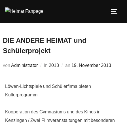
Zum
Inhalt
SEIT
springen
DIE ANDERE HEIMAT und
Schülerprojekt
Veröffentlicht
von
Administrator
in
2013
an
19. November 2013
am
Löwen-Lichtspiele und Schülerfirma bieten
Kulturprogramm
Kooperation des Gymnasiums und des Kinos in
Kenzingen / Zwei Filmveranstaltungen mit besonderen