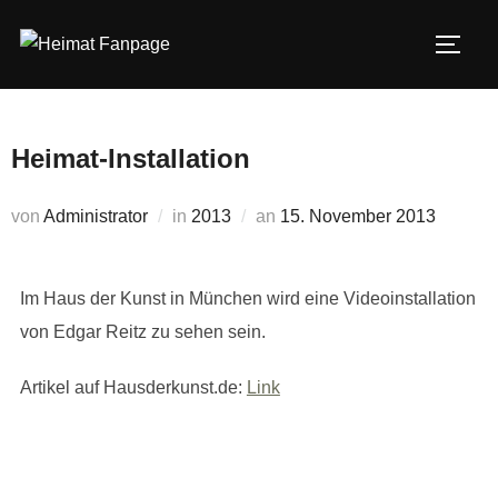
Zum
Inhalt
SEIT
springen
Heimat-Installation
Veröffentlicht
von
Administrator
in
2013
an
15. November 2013
am
Im Haus der Kunst in München wird eine Videoinstallation
von Edgar Reitz zu sehen sein.
Artikel auf Hausderkunst.de:
Link