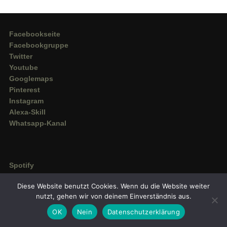
Facebookseite
Facebookgruppe
Twitter
Youtube
Googlemaps
Pinterest
Instagram
Alexa-Skill
Whatsapp-Kanal
Spotify
Deezer
Diese Website benutzt Cookies. Wenn du die Website weiter
Amazon Music
nutzt, gehen wir von deinem Einverständnis aus.
OK
Nein
Datenschutzerklärung