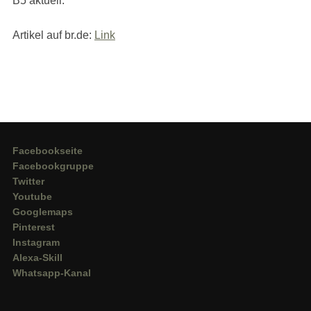
B5 aktuell.
Artikel auf br.de:
Link
Facebookseite
Facebookgruppe
Twitter
Youtube
Googlemaps
Pinterest
Instagram
Alexa-Skill
Whatsapp-Kanal