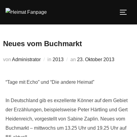
Zum
Inhalt
SEIT
springen
Neues vom Buchmarkt
Veröffentlicht
von
Administrator
in
2013
an
23. Oktober 2013
am
“Tage mit Echo” und “Die andere Heimat”
In Deutschland gib es exzellente Könner auf dem Gebiet
der Erzählungen, beispielsweise Peter Härtling und Gert
Heidenreich, vorgestellt von Sabine Zaplin. Neues vom
Buchmarkt – mittwochs um 13.25 Uhr und 19.25 Uhr auf