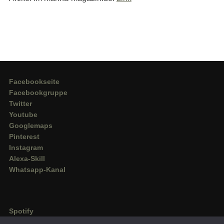
Facebookseite
Facebookgruppe
Twitter
Youtube
Googlemaps
Pinterest
Instagram
Alexa-Skill
Whatsapp-Kanal
Spotify
Deezer