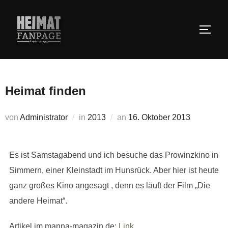
Zum
Inhalt
SEIT
springen
Heimat finden
Veröffentlicht
von
Administrator
in
2013
an
16. Oktober 2013
am
Es ist Samstagabend und ich besuche das Prowinzkino in
Simmern, einer Kleinstadt im Hunsrück. Aber hier ist heute
ganz großes Kino angesagt , denn es läuft der Film „Die
andere Heimat“.
Artikel im manna-magazin.de:
Link