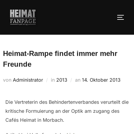
Zum
Inhalt
SEIT
springen
Heimat-Rampe findet immer mehr
Freunde
Veröffentlicht
von
Administrator
in
2013
an
14. Oktober 2013
am
Die Vertreterin des Behindertenverbandes verurteilt die
kritische Formuierung an der Optik am zugang des
Cafés Heimat in Morbach.