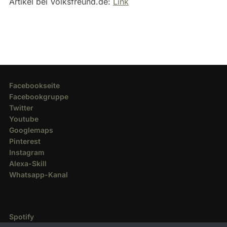
Artikel bei Volksfreund.de:
Link
Facebookseite
Facebookgruppe
Twitter
Youtube
Googlemaps
Pinterest
Instagram
Alexa-Skill
Whatsapp-Kanal
Spotify