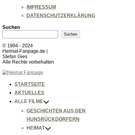
IMPRESSUM
DATENSCHUTZERKLÄRUNG
Suchen
Suchen
© 1994 - 2024
Heimat-Fanpage.de |
Stefan Gies
Alle Rechte vorbehalten
Zum
Inhalt
springen
STARTSEITE
AKTUELLES
ALLE FILME
GESCHICHTEN AUS DEN
HUNSRÜCKDÖRFERN
HEIMAT