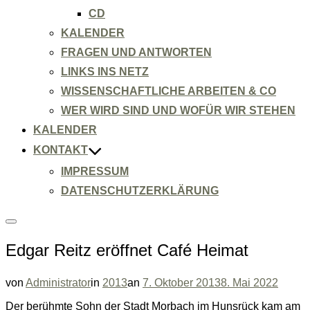
CD
KALENDER
FRAGEN UND ANTWORTEN
LINKS INS NETZ
WISSENSCHAFTLICHE ARBEITEN & CO
WER WIRD SIND UND WOFÜR WIR STEHEN
KALENDER
KONTAKT
IMPRESSUM
DATENSCHUTZERKLÄRUNG
Seitenleiste
&
Edgar Reitz eröffnet Café Heimat
Navigation
umschalten
Veröffentlicht
von
Administrator
in
2013
an
7. Oktober 2013
8. Mai 2022
am
Der berühmte Sohn der Stadt Morbach im Hunsrück kam am