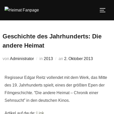
Zum
Inhalt
SEIT
springen
Geschichte des Jahrhunderts: Die
andere Heimat
Veröffentlicht
von
Administrator
in
2013
an
2. Oktober 2013
am
Regisseur Edgar Reitz vollendet mit dem Werk, das Mitte
des 19. Jahrhunderts spielt, eines der größten Epen der
Filmgeschichte. “Die andere Heimat – Chronik einer
Sehnsucht” in den deutschen Kinos.
Artikel auf dw.de:
Link