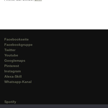
Facebookseite
Facebookgruppe
Twitter
Youtube
Googlemaps
Pinterest
Instagram
Alexa-Skill
Whatsapp-Kanal
Spotify
Deezer