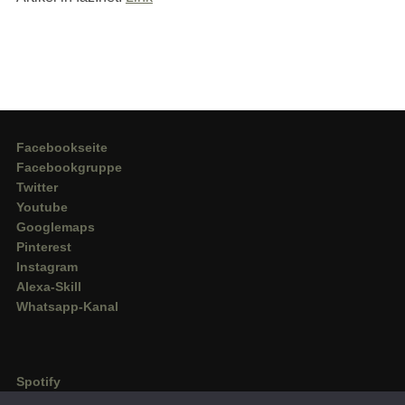
Facebookseite
Facebookgruppe
Twitter
Youtube
Googlemaps
Pinterest
Instagram
Alexa-Skill
Whatsapp-Kanal
Spotify
Deezer