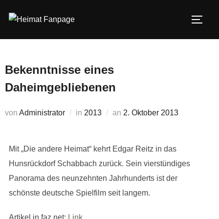
Zum
Inhalt
SEIT
springen
Bekenntnisse eines
Daheimgebliebenen
Veröffentlicht
von
Administrator
in
2013
an
2. Oktober 2013
am
Mit „Die andere Heimat“ kehrt Edgar Reitz in das
Hunsrückdorf Schabbach zurück. Sein vierstündiges
Panorama des neunzehnten Jahrhunderts ist der
schönste deutsche Spielfilm seit langem.
Artikel in faz.net:
Link