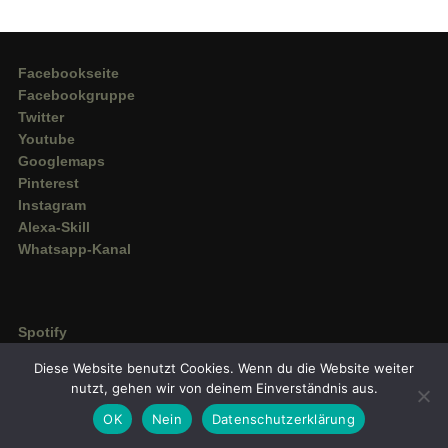
Facebookseite
Facebookgruppe
Twitter
Youtube
Googlemaps
Pinterest
Instagram
Alexa-Skill
Whatsapp-Kanal
Spotify
Deezer
Diese Website benutzt Cookies. Wenn du die Website weiter
Amazon Music
nutzt, gehen wir von deinem Einverständnis aus.
OK
Nein
Datenschutzerklärung