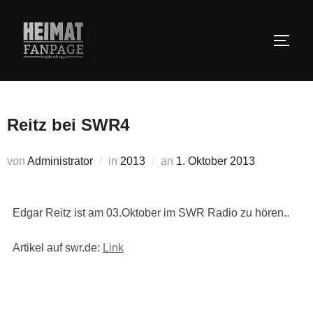
Zum
Inhalt
SEIT
springen
Reitz bei SWR4
Veröffentlicht
von
Administrator
in
2013
an
1. Oktober 2013
am
Edgar Reitz ist am 03.Oktober im SWR Radio zu hören..
Artikel auf swr.de:
Link