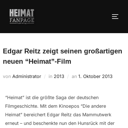
Zum
Inhalt
SEIT
springen
Edgar Reitz zeigt seinen großartigen
neuen “Heimat”-Film
Veröffentlicht
von
Administrator
in
2013
an
1. Oktober 2013
am
“Heimat” ist die größte Saga der deutschen
Filmgeschichte. Mit dem Kinoepos “Die andere
Heimat” bereichert Edgar Reitz das Mammutwerk
erneut – und beschenkte nun den Hunsrück mit der