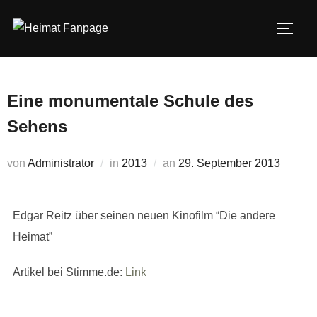
Zum
Inhalt
SEIT
springen
Eine monumentale Schule des
Sehens
Veröffentlicht
von
Administrator
in
2013
an
29. September 2013
am
Edgar Reitz über seinen neuen Kinofilm “Die andere
Heimat”
Artikel bei Stimme.de:
Link