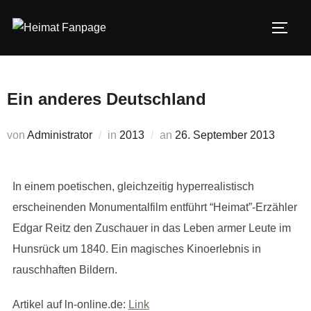
Zum
Inhalt
SEIT
springen
Ein anderes Deutschland
Veröffentlicht
von
Administrator
in
2013
an
26. September 2013
am
In einem poetischen, gleichzeitig hyperrealistisch
erscheinenden Monumentalfilm entführt “Heimat”-Erzähler
Edgar Reitz den Zuschauer in das Leben armer Leute im
Hunsrück um 1840. Ein magisches Kinoerlebnis in
rauschhaften Bildern.
Artikel auf ln-online.de:
Link