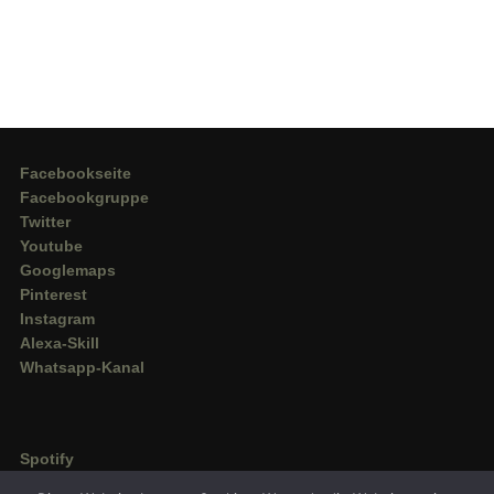
Facebookseite
Facebookgruppe
Twitter
Youtube
Googlemaps
Pinterest
Instagram
Alexa-Skill
Whatsapp-Kanal
Spotify
Deezer