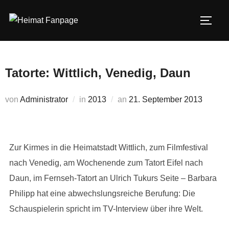
Zum
Inhalt
SEIT
springen
Tatorte: Wittlich, Venedig, Daun
Veröffentlicht
von
Administrator
in
2013
an
21. September 2013
am
Zur Kirmes in die Heimatstadt Wittlich, zum Filmfestival
nach Venedig, am Wochenende zum Tatort Eifel nach
Daun, im Fernseh-Tatort an Ulrich Tukurs Seite – Barbara
Philipp hat eine abwechslungsreiche Berufung: Die
Schauspielerin spricht im TV-Interview über ihre Welt.