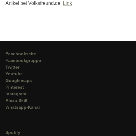
Artikel bei Volksfreund.de:
Link
Facebookseite
Facebookgruppe
Twitter
Youtube
Googlemaps
Pinterest
Instagram
Alexa-Skill
Whatsapp-Kanal
Spotify