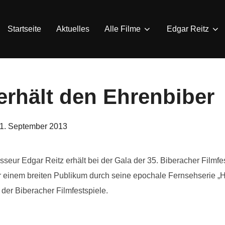
Startseite
Aktuelles
Alle Filme
Edgar Reitz
erhält den Ehrenbiber
eröffentlicht
1. September 2013
am
sseur Edgar Reitz erhält bei der Gala der 35. Biberacher Film
er einem breiten Publikum durch seine epochale Fernsehserie „H
der Biberacher Filmfestspiele.