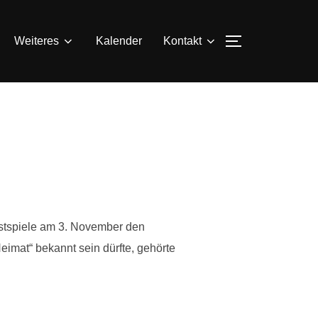
SEITENLEIS
Weiteres
Kalender
Kontakt
festspiele am 3. November den
eimat“ bekannt sein dürfte, gehörte