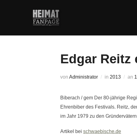
Zum
Inhalt
springen
Edgar Reitz 
V
von
Administrator
in
2013
an
1
Biberach / gem Der 80-jährige Regi
Ehrenbiber des Festivals. Reitz, d
im Jahr 1979 zu den Gründervätern 
Artikel bei
schwaebische.de