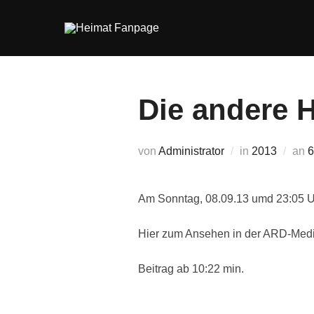
Zum
Inhalt
springen
Die andere H
V
von
Administrator
in
2013
an
6
Am Sonntag, 08.09.13 umd 23:05 Uh
Hier zum Ansehen in der ARD-Med
Beitrag ab 10:22 min.