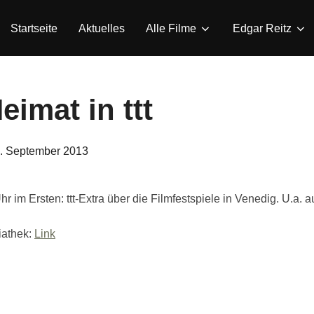
Startseite
Aktuelles
Alle Filme
Edgar Reitz
eimat in ttt
eröffentlicht
. September 2013
am
r im Ersten: ttt-Extra über die Filmfestspiele in Venedig. U.
iathek:
Link