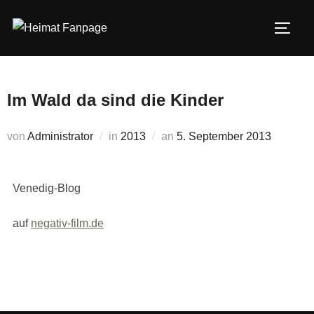
Zum
Inhalt
SEIT
springen
Im Wald da sind die Kinder
Veröffentlicht
von
Administrator
in
2013
an
5. September 2013
am
Venedig-Blog
auf
negativ-film.de