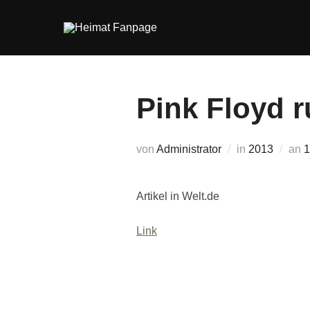
Zum
Inhalt
springen
Pink Floyd r
V
von
Administrator
in
2013
an
1
Artikel in Welt.de
Link