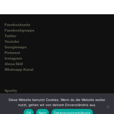
Facebookseite
Facebookgruppe
Twitter
Youtube
Googlemaps
Pinterest
Instagram
Alexa-Skill
Whatsapp-Kanal
Spotify
Deezer
Diese Website benutzt Cookies. Wenn du die Website weiter
Amazon Music
nutzt, gehen wir von deinem Einverständnis aus.
OK
Nein
Datenschutzerklärung