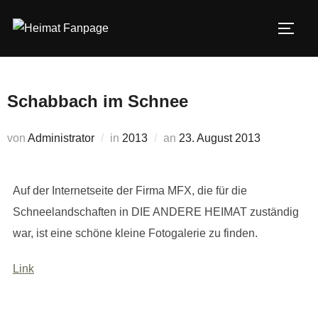
Zum
Inhalt
SEIT
springen
Schabbach im Schnee
Veröffentlicht
von
Administrator
in
2013
an
23. August 2013
am
Auf der Internetseite der Firma MFX, die für die
Schneelandschaften in DIE ANDERE HEIMAT zuständig
war, ist eine schöne kleine Fotogalerie zu finden.
Link