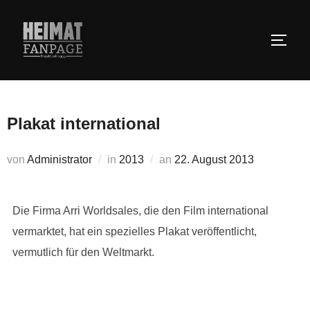
Zum
Inhalt
SEIT
springen
Plakat international
Veröffentlicht
von
Administrator
in
2013
an
22. August 2013
am
Die Firma Arri Worldsales, die den Film international
vermarktet, hat ein spezielles Plakat veröffentlicht,
vermutlich für den Weltmarkt.