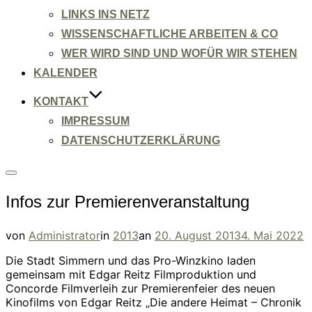
LINKS INS NETZ
WISSENSCHAFTLICHE ARBEITEN & CO
WER WIRD SIND UND WOFÜR WIR STEHEN
KALENDER
KONTAKT
IMPRESSUM
DATENSCHUTZERKLÄRUNG
Seitenleiste
&
Infos zur Premierenveranstaltung
Navigation
umschalten
Veröffentlicht
von
Administrator
in
2013
an
20. August 2013
4. Mai 2022
am
Die Stadt Simmern und das Pro-Winzkino laden
gemeinsam mit Edgar Reitz Filmproduktion und
Concorde Filmverleih zur Premierenfeier des neuen
Kinofilms von Edgar Reitz „Die andere Heimat – Chronik