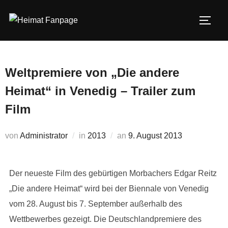
Zum
Inhalt
SEIT
springen
Weltpremiere von „Die andere
Heimat“ in Venedig – Trailer zum
Film
Veröffentlicht
von
Administrator
in
2013
an
9. August 2013
am
Der neueste Film des gebürtigen Morbachers Edgar Reitz
„Die andere Heimat“ wird bei der Biennale von Venedig
vom 28. August bis 7. September außerhalb des
Wettbewerbes gezeigt. Die Deutschlandpremiere des