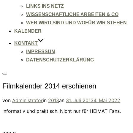
LINKS INS NETZ
WISSENSCHAFTLICHE ARBEITEN & CO
WER WIRD SIND UND WOFÜR WIR STEHEN
KALENDER
KONTAKT
IMPRESSUM
DATENSCHUTZERKLÄRUNG
Seitenleiste
&
Filmkalender 2014 erschienen
Navigation
umschalten
Veröffentlicht
von
Administrator
in
2013
an
31. Juli 2013
4. Mai 2022
am
Informativ und praktisch. Nicht nur für HEIMAT-Fans.